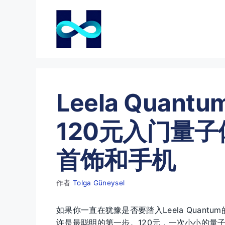
跳
至
内
容
Leela Quan
120元入门量
首饰和手机
作者
Tolga Güneysel
如果你一直在犹豫是否要踏入Leela Quantum的
许是最聪明的第一步。120元，一次小小的量