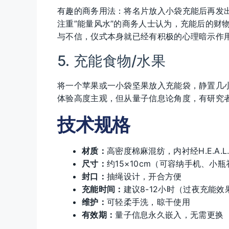
有趣的商务用法：将名片放入小袋充能后再发
注重”能量风水”的商务人士认为，充能后的财
与不信，仪式本身就已经有积极的心理暗示作
5. 充能食物/水果
将一个苹果或一小袋坚果放入充能袋，静置几
体验高度主观，但从量子信息论角度，有研究
技术规格
材质：
高密度棉麻混纺，内衬经H.E.A.
尺寸：
约15×10cm（可容纳手机、小
封口：
抽绳设计，开合方便
充能时间：
建议8-12小时（过夜充能效
维护：
可轻柔手洗，晾干使用
有效期：
量子信息永久嵌入，无需更换