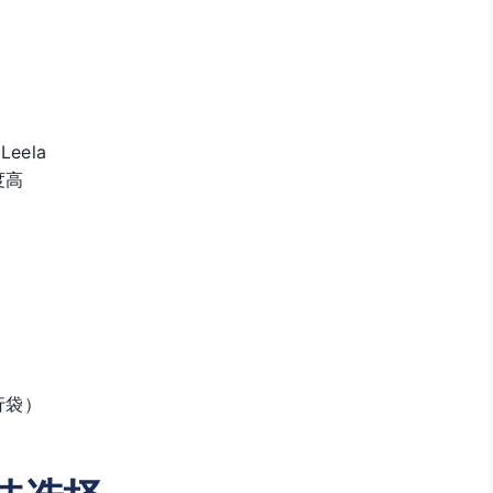
eela
度高
行袋）