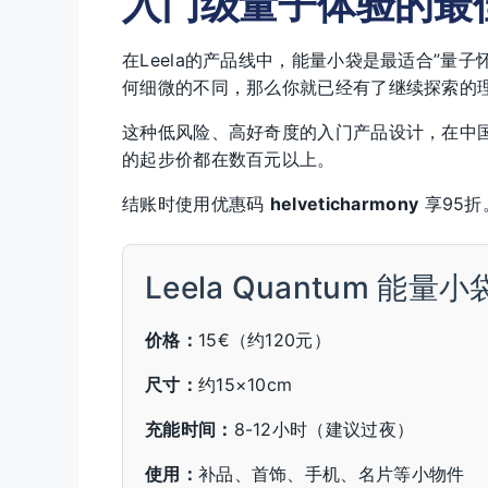
入门级量子体验的最
在Leela的产品线中，能量小袋是最适合”量
何细微的不同，那么你就已经有了继续探索的
这种低风险、高好奇度的入门产品设计，在中
的起步价都在数百元以上。
结账时使用优惠码
helveticharmony
享95折
Leela Quantum 能量小
价格：
15€（约120元）
尺寸：
约15×10cm
充能时间：
8-12小时（建议过夜）
使用：
补品、首饰、手机、名片等小物件