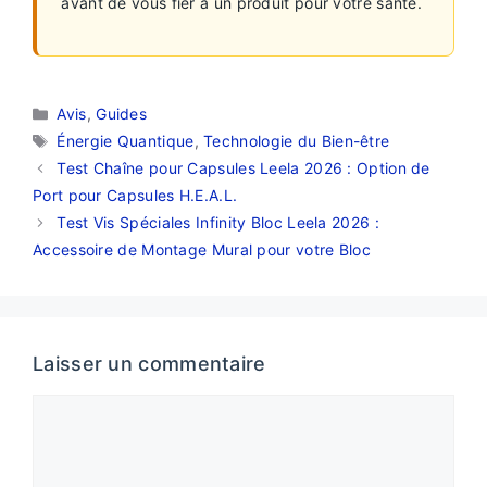
avant de vous fier à un produit pour votre santé.
Catégories
Avis
,
Guides
Étiquettes
Énergie Quantique
,
Technologie du Bien-être
Test Chaîne pour Capsules Leela 2026 : Option de
Port pour Capsules H.E.A.L.
Test Vis Spéciales Infinity Bloc Leela 2026 :
Accessoire de Montage Mural pour votre Bloc
Laisser un commentaire
Commentaire