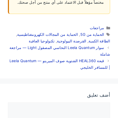
مختصاً مؤهلاً قبل الاعتماد على أي منتج من أجل صحتك.
التصنيفات
مراجعات
الوسوم
الحماية من 5G
,
الحماية من المجالات الكهرومغناطيسية
,
الطاقة الكمية
,
القرصنة البيولوجية
,
تكنولوجيا العافية
سوار Leela Quantum النحاسي المصقول Light — مراجعة
شاملة
قبعة HEAL360 الشتوية صوف الميرينو — Leela Quantum
| للمسافر الخليجي
أضف تعليق
تعليق