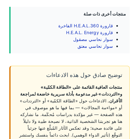
منتجات أخرى ذات صلة
قارورة H.E.A.L.360 الفاخرة
قارورة H.E.A.L. Energy
سوار نحاسي مصقول
سوار نحاسي معتق
توضيح صادق حول هذه الادعاءات
منتجات العافية القائمة على «الطاقة الكمّية»
و«الترددات» غير مدعومة بأدلة سريرية خاضعة لمراجعة
الأقران.
الادعاءات حول «الطاقة الكمّية» أو «الترددات»
أو «مواءمة المجالات» — بما فيها ما هو موصوف في
هذه الصفحة — غير مؤكدة بدراسات مُحكَمة. ما نشاركه
هنا هو تجربتنا الشخصية الذاتية، لا نصيحة طبية ولا دليلاً
على فائدة صحية؛ وقد تعكس الآثار المُبلَّغ عنها جزئياً
التوقّع (تأثير الدواء الوهمي). ابحث دائماً بنفسك واستشر