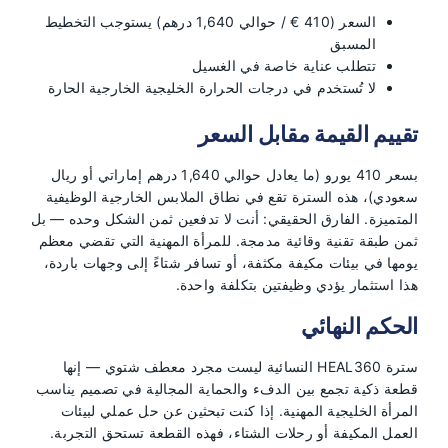
السعر (410 € / حوالي 1,640 درهم) يستوجب التخطيط
المسبق
تتطلب عناية خاصة في الغسيل
لا تُستخدم في درجات الحرارة الخليجية الخارجية الحارة
تقييم القيمة مقابل السعر
بسعر 410 يورو (ما يعادل حوالي 1,640 درهم إماراتي أو ريال
سعودي)، هذه السترة تقع في نطاق الملابس الخارجية الوظيفية
المتميزة. الفارق الحقيقي: أنت لا تدفعين ثمن الشكل وحده — بل
ثمن طبقة تقنية وقائية مدمجة. للمرأة المهنية التي تقضي معظم
يومها في بيئات مكيفة مكثفة، أو تسافر شتاءً إلى وجهات باردة،
هذا استثمار يؤدي وظيفتين بتكلفة واحدة.
الحكم النهائي
سترة HEAL360 النسائية ليست مجرد معطف شتوي — إنها
قطعة ذكية تجمع بين الدفء والحماية المجالية في تصميم يناسب
المرأة الخليجية المهنية. إذا كنت تبحثين عن حل عملي لبيئات
العمل المكيفة أو رحلات الشتاء، فهذه القطعة تستحق التجربة.