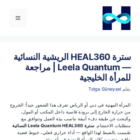
نتقل
لى
لمحتوى
القائمة
سترة HEAL360 الريشية النسائية
— Leela Quantum | مراجعة
للمرأة الخليجية
بقلم
Tolga Güneysel
المرأة المهنية في دبي أو الرياض تعرف هذا الشعور جيداً: الخروج
من حرارة الخارج إلى برودة قاسية داخل المكتب أو المول،
والبحث عن طبقة دفء أنيقة تناسب بيئة العمل وتتوافق مع
متطلبات الاحتشام.
سترة Leela Quantum HEAL360 النسائية
صُممت بالضبط لهذا الواقع — أداء حراري فعلي، خيوط فضية
واقية، وتصميم يُلائم المرأة المهنية في أي بيئة.