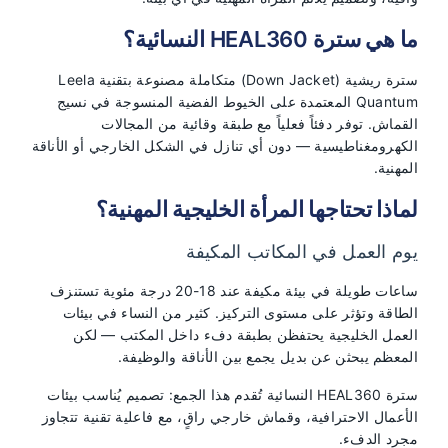
ما هي سترة HEAL360 النسائية؟
سترة ريشية (Down Jacket) متكاملة مصنوعة بتقنية Leela
Quantum المعتمدة على الخيوط الفضية المنسوجة في نسيج
القماش. توفر دفئاً فعلياً مع طبقة وقائية من المجالات
الكهرومغناطيسية — دون أي تنازل في الشكل الخارجي أو الأناقة
المهنية.
لماذا تحتاجها المرأة الخليجية المهنية؟
يوم العمل في المكاتب المكيفة
ساعات طويلة في بيئة مكيفة عند 18-20 درجة مئوية تستنزف
الطاقة وتؤثر على مستوى التركيز. كثير من النساء في بيئات
العمل الخليجية يحتفظن بطبقة دفء داخل المكتب — لكن
المعظم يبحثن عن بديل يجمع بين الأناقة والوظيفة.
سترة HEAL360 النسائية تُقدم هذا الجمع: تصميم يُناسب بيئات
الأعمال الاحترافية، وقماش خارجي راقٍ، مع فاعلية تقنية تتجاوز
مجرد الدفء.