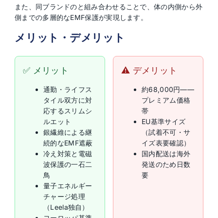
また、同ブランドの
と組み合わせることで、体の内側から外
側までの多層的なEMF保護が実現します。
メリット・デメリット
✅ メリット
⚠️ デメリット
通勤・ライフス
約68,000円——
タイル双方に対
プレミアム価格
応するスリムシ
帯
ルエット
EU基準サイズ
銀繊維による継
（試着不可・サ
続的なEMF遮蔽
イズ表要確認）
冷え対策と電磁
国内配送は海外
波保護の一石二
発送のため日数
鳥
要
量子エネルギー
チャージ処理
（Leela独自）
ヨーロッパ基準