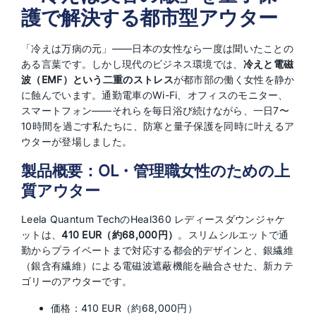
護で解決する都市型アウター
「冷えは万病の元」——日本の女性なら一度は聞いたことの
ある言葉です。しかし現代のビジネス環境では、
冷えと電磁
波（EMF）という二重のストレス
が都市部の働く女性を静か
に蝕んでいます。通勤電車のWi-Fi、オフィスのモニター、
スマートフォン——それらを毎日浴び続けながら、一日7〜
10時間を過ごす私たちに、防寒と量子保護を同時に叶えるア
ウターが登場しました。
製品概要：OL・管理職女性のための上
質アウター
Leela Quantum TechのHeal360 レディースダウンジャケ
ットは、
410 EUR（約68,000円）
。スリムシルエットで通
勤からプライベートまで対応する都会的デザインと、銀繊維
（銀含有繊維）による電磁波遮蔽機能を融合させた、新カテ
ゴリーのアウターです。
価格：410 EUR（約68,000円）