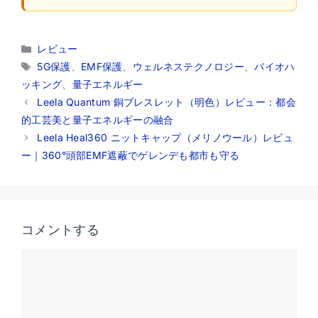
カ
レビュー
テ
タ
5G保護
、
EMF保護
、
ウェルネステクノロジー
、
バイオハ
ゴ
グ
ッキング
、
量子エネルギー
リ
Leela Quantum 銅ブレスレット（明色）レビュー：都会
ー
的工芸美と量子エネルギーの融合
Leela Heal360 ニットキャップ（メリノウール）レビュ
ー｜360°頭部EMF遮蔽でゲレンデも都市も守る
コメントする
コ
メ
ン
ト