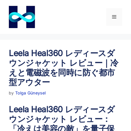
コ
ン
テ
メ
ン
ツ
ニ
へ
ス
キ
Leela Heal360 レディースダ
ュ
ッ
ウンジャケット レビュー｜冷
プ
ー
えと電磁波を同時に防ぐ都市
型アウター
by
Tolga Güneysel
Leela Heal360 レディースダ
ウンジャケット レビュー：
「冷えは美容の敵」を量子保