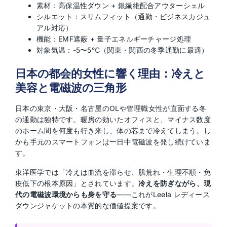
素材：高保温性ダウン + 銀繊維配合アウターシェル
シルエット：スリムフィット（通勤・ビジネスカジュ
アル対応）
機能：EMF遮蔽 + 量子エネルギーチャージ処理
対象気温：-5〜5℃（関東・関西の冬季通勤に最適）
日本の都会的女性に響く理由：冷えと
美容と電磁波の三角形
日本の東京・大阪・名古屋のOLや管理職女性が直面する冬
の通勤は独特です。暖房の効いたオフィスと、マイナス数度
のホーム間を何度も行き来し、体の芯まで冷えてしまう。し
かも手元のスマートフォンは一日中電磁波を発し続けていま
す。
東洋医学では「冷えは血流を滞らせ、肌荒れ・生理不順・免
疫低下の根本原因」とされています。
冷えを防ぎながら、現
代の電磁波環境からも身を守る
——これがLeela レディース
ダウンジャケットの本質的な価値提案です。