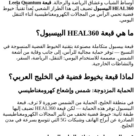
أوساط الشباب وعشاق الرياضة والرحالة.
قبعة Leela Quantum
HEAL360 البيسبول
تضيف إلى هذا الطراز الشعبي بُعداً تقنياً: خيوط
فضية تحمي الرأس من المجالات الكهرومغناطيسية أثناء التنقل
اليومي.
ما هي قبعة HEAL360 البيسبول؟
قبعة بيسبول متكاملة مصنوعة بتقنية الخيوط الفضية المنسوجة في
النسيج — توفر حماية مجالية للرأس، إلى جانب وقاية من أشعة
الشمس. مصممة للاستخدام اليومي: التنقل، الرياضة، السفر،
والنشاطات الخارجية.
لماذا قبعة بخيوط فضية في الخليج العربي؟
الحماية المزدوجة: شمس وإشعاع كهرومغناطيسي
في منطقة الخليج، الحماية من الشمس ضرورة لا ترف. قبعة
البيسبول توفر هذه الحماية — لكن قبعة HEAL360 تضيف إليها
طبقة ثانية: خيوط فضية تخفف من تأثير المجالات الكهرومغناطيسية
الصادرة عن أبراج الهاتف وشبكات 5G التي تتوسع بسرعة في مدن
الخليج.