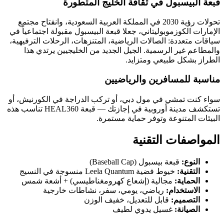
قبعة البيسبول في ثقافة الخليج المتطورة
تحولات رؤية 2030 في المملكة العربية السعودية، وانفتاح مجتمع
الإمارات الكوزموبوليتاني، جعلا قبعة البيسبول مقبولة اجتماعياً في
سياقات متعددة: الصالات الرياضية، المتنزهات، الرحلات الترفيهية،
والمطاعم غير الرسمية. الجيل الجديد من الخليجيين يرتدي هذا
الطراز بشكل طبيعي ومتزايد.
مناسبة للمسافرين والرياضيين
سواء كنت تمشي في مول دبي، أو تركب الدراجة في الكورنيش، أو
تستكشف مدينة أوروبية في إجازتك — قبعة HEAL360 تناسب هذه
البيئات المتنوعة وتوفر حماية مستمرة.
المواصفات التقنية
النوع:
قبعة بيسبول (Baseball Cap)
التقنية:
خيوط فضية Leela Quantum منسوجة في النسيج
الحماية:
مجالية (إشعاع كهرومغناطيسي) + أشعة شمس
الاستخدام:
رياضي، يومي، سفر، نشاطات خارجية
التصميم:
قابل للتعديل، خفيف الوزن
الصيانة:
غسيل يدوي لطيف