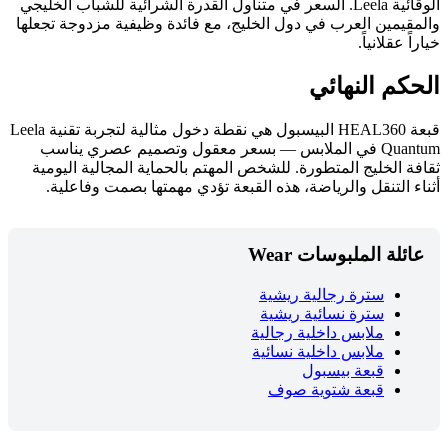
الوقائية Leela. السعر في متناول القدرة الشرائية للشباب الخليجي
والمقيمين العرب في دول الخليج، مع فائدة وظيفية مزدوجة تجعلها
خياراً عقلانياً.
الحكم النهائي
قبعة HEAL360 البيسبول هي نقطة دخول مثالية لتجربة تقنية Leela
Quantum في الملابس — بسعر معقول وتصميم عصري يناسب
ثقافة الخليج المتطورة. للشخص المهتم بالحماية المجالية اليومية
أثناء التنقل والرياضة، هذه القبعة تؤدي مهمتها بصمت وفاعلية.
عائلة الملبوسات Wear
سترة رجالية ريشية
سترة نسائية ريشية
ملابس داخلية رجالية
ملابس داخلية نسائية
قبعة بيسبول
قبعة شتوية صوف