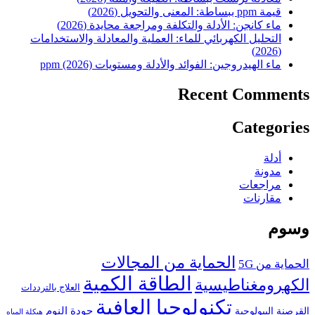
قيمة ppm ببساطة: المعنى والتحويل (2026)
ماء كانجن: الأدلة والتكلفة ومراجعة محايدة (2026)
التحليل الكهربائي للماء: العملية والمعادلة والاستخدامات
(2026)
ماء الهيدروجين: الفوائد والأدلة ومستويات ppm (2026)
Recent Comments
Categories
أدلة
مدونة
مراجعات
مقارنات
وسوم
الحماية من المجالات
الحماية من 5G
الطاقة الكمية
الكهرومغناطيسية
العلاج بالترددات
تكنولوجيا العافية
جودة النوم
القرصنة البيولوجية
هيكلة المياه