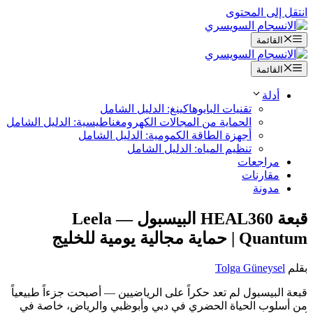
انتقل إلى المحتوى
القائمة
القائمة
أدلة
تقنيات البايوهاكينغ: الدليل الشامل
الحماية من المجالات الكهرومغناطيسية: الدليل الشامل
أجهزة الطاقة الكمومية: الدليل الشامل
تنظيم المياه: الدليل الشامل
مراجعات
مقارنات
مدونة
قبعة HEAL360 البيسبول — Leela
Quantum | حماية مجالية يومية للخليج
بقلم
Tolga Güneysel
قبعة البيسبول لم تعد حكراً على الرياضيين — أصبحت جزءاً طبيعياً
من أسلوب الحياة الحضري في دبي وأبوظبي والرياض، خاصة في