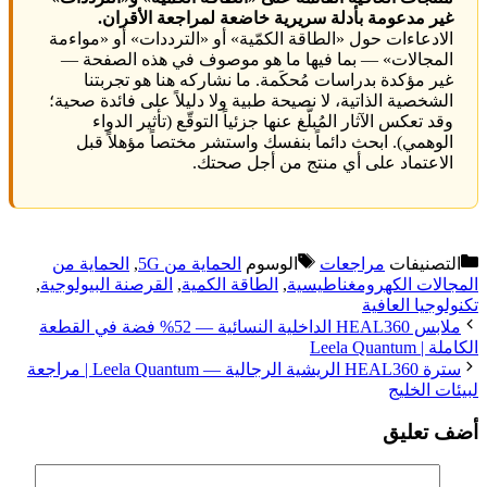
غير مدعومة بأدلة سريرية خاضعة لمراجعة الأقران.
الادعاءات حول «الطاقة الكمّية» أو «الترددات» أو «مواءمة
المجالات» — بما فيها ما هو موصوف في هذه الصفحة —
غير مؤكدة بدراسات مُحكَمة. ما نشاركه هنا هو تجربتنا
الشخصية الذاتية، لا نصيحة طبية ولا دليلاً على فائدة صحية؛
وقد تعكس الآثار المُبلَّغ عنها جزئياً التوقّع (تأثير الدواء
الوهمي). ابحث دائماً بنفسك واستشر مختصاً مؤهلاً قبل
الاعتماد على أي منتج من أجل صحتك.
التصنيفات
مراجعات
الوسوم
الحماية من 5G
,
الحماية من
المجالات الكهرومغناطيسية
,
الطاقة الكمية
,
القرصنة البيولوجية
,
تكنولوجيا العافية
ملابس HEAL360 الداخلية النسائية — 52% فضة في القطعة
الكاملة | Leela Quantum
سترة HEAL360 الريشية الرجالية — Leela Quantum | مراجعة
لبيئات الخليج
أضف تعليق