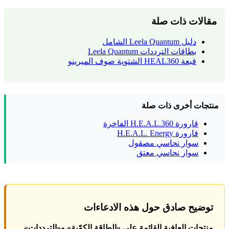
مقالات ذات صلة
دليل Leela Quantum الشامل
بطاقات الترددات Leela Quantum
قبعة HEAL360 الشتوية صوف الميرينو
منتجات أخرى ذات صلة
قارورة H.E.A.L.360 الفاخرة
قارورة H.E.A.L. Energy
سوار نحاسي مصقول
سوار نحاسي معتق
توضيح صادق حول هذه الادعاءات
منتجات العافية القائمة على «الطاقة الكمّية» و«الترددات»