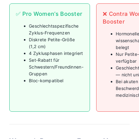
✅ Pro Women’s Booster
❌ Contra Wo
Booster
Geschlechtsspezifische
Zyklus-Frequenzen
Hormonell
Diskrete Petite-Größe
wissenschaf
(1,2 cm)
belegt
4 Zyklusphasen integriert
Nur Petite
Set-Rabatt für
verfügbar
Schwestern/Freundinnen-
Geschlecht
Gruppen
— nicht uni
Bloc-kompatibel
Bei akuten
Beschwerd
medizinisc