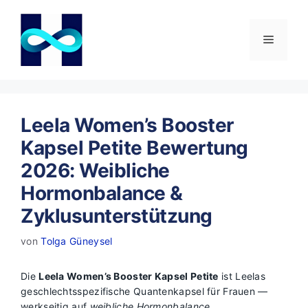
Zum
Inhalt
springen
Menü
Leela Women’s Booster
Kapsel Petite Bewertung
2026: Weibliche
Hormonbalance &
Zyklusunterstützung
von
Tolga Güneysel
Die
Leela Women’s Booster Kapsel Petite
ist Leelas
geschlechtsspezifische Quantenkapsel für Frauen —
werkseitig auf
weibliche Hormonbalance,