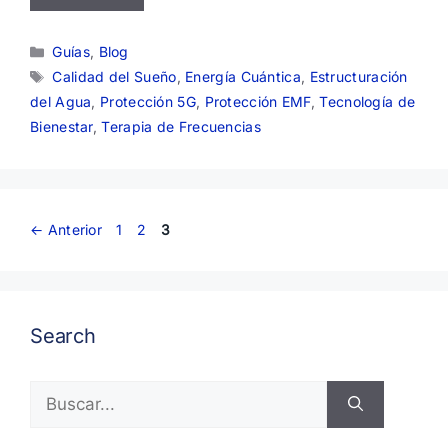
Categorías
Guías
,
Blog
Etiquetas
Calidad del Sueño
,
Energía Cuántica
,
Estructuración
del Agua
,
Protección 5G
,
Protección EMF
,
Tecnología de
Bienestar
,
Terapia de Frecuencias
Página
Página
Página
←
Anterior
1
2
3
Search
Buscar: