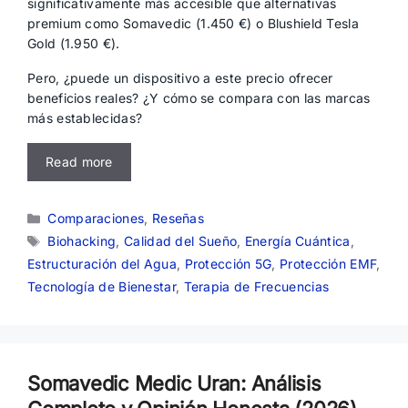
significativamente más accesible que alternativas
premium como Somavedic (1.450 €) o Blushield Tesla
Gold (1.950 €).
Pero, ¿puede un dispositivo a este precio ofrecer
beneficios reales? ¿Y cómo se compara con las marcas
más establecidas?
Read more
Categorías
Comparaciones
,
Reseñas
Etiquetas
Biohacking
,
Calidad del Sueño
,
Energía Cuántica
,
Estructuración del Agua
,
Protección 5G
,
Protección EMF
,
Tecnología de Bienestar
,
Terapia de Frecuencias
Somavedic Medic Uran: Análisis