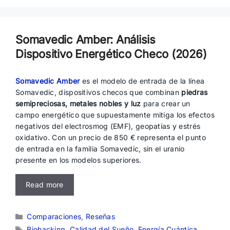
Somavedic Amber: Análisis
Dispositivo Energético Checo (2026)
Somavedic Amber
es el modelo de entrada de la línea
Somavedic, dispositivos checos que combinan
piedras
semipreciosas, metales nobles y luz
para crear un
campo energético que supuestamente mitiga los efectos
negativos del electrosmog (EMF), geopatías y estrés
oxidativo. Con un precio de 850 € representa el punto
de entrada en la familia Somavedic, sin el uranio
presente en los modelos superiores.
Read more
Categorías
Comparaciones
,
Reseñas
Etiquetas
Biohacking
,
Calidad del Sueño
,
Energía Cuántica
,