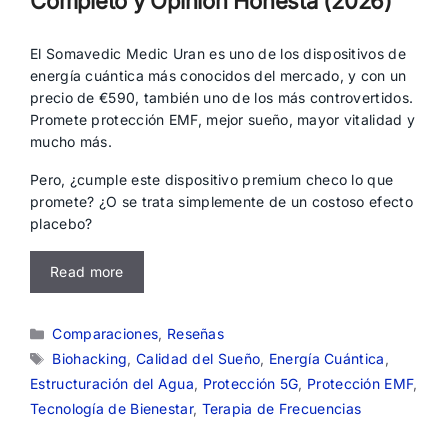
Completo y Opinión Honesta (2026)
El Somavedic Medic Uran es uno de los dispositivos de
energía cuántica más conocidos del mercado, y con un
precio de €590, también uno de los más controvertidos.
Promete protección EMF, mejor sueño, mayor vitalidad y
mucho más.
Pero, ¿cumple este dispositivo premium checo lo que
promete? ¿O se trata simplemente de un costoso efecto
placebo?
Read more
Categorías
Comparaciones
,
Reseñas
Etiquetas
Biohacking
,
Calidad del Sueño
,
Energía Cuántica
,
Estructuración del Agua
,
Protección 5G
,
Protección EMF
,
Tecnología de Bienestar
,
Terapia de Frecuencias