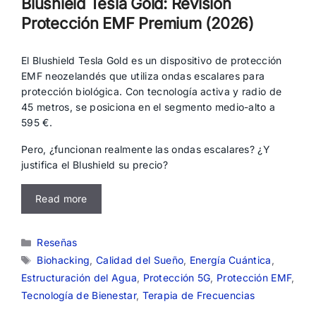
Blushield Tesla Gold: Revisión
Protección EMF Premium (2026)
El Blushield Tesla Gold es un dispositivo de protección
EMF neozelandés que utiliza ondas escalares para
protección biológica. Con tecnología activa y radio de
45 metros, se posiciona en el segmento medio-alto a
595 €.
Pero, ¿funcionan realmente las ondas escalares? ¿Y
justifica el Blushield su precio?
Read more
Categorías
Reseñas
Etiquetas
Biohacking
,
Calidad del Sueño
,
Energía Cuántica
,
Estructuración del Agua
,
Protección 5G
,
Protección EMF
,
Tecnología de Bienestar
,
Terapia de Frecuencias