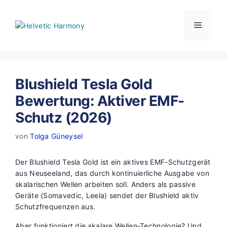
Zum
Inhalt
Menü
springen
Blushield Tesla Gold
Bewertung: Aktiver EMF-
Schutz (2026)
von
Tolga Güneysel
Der Blushield Tesla Gold ist ein aktives EMF-Schutzgerät
aus Neuseeland, das durch kontinuierliche Ausgabe von
skalarischen Wellen arbeiten soll. Anders als passive
Geräte (Somavedic, Leela) sendet der Blushield aktiv
Schutzfrequenzen aus.
Aber funktioniert die skalare Wellen-Technologie? Und