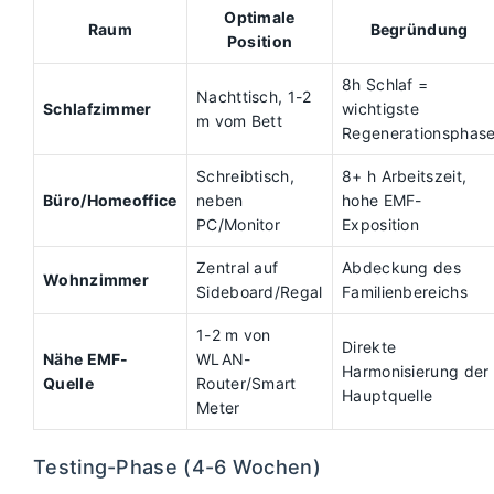
Optimale
Raum
Begründung
Position
8h Schlaf =
Nachttisch, 1-2
Schlafzimmer
wichtigste
m vom Bett
Regenerationsphas
Schreibtisch,
8+ h Arbeitszeit,
Büro/Homeoffice
neben
hohe EMF-
PC/Monitor
Exposition
Zentral auf
Abdeckung des
Wohnzimmer
Sideboard/Regal
Familienbereichs
1-2 m von
Direkte
Nähe EMF-
WLAN-
Harmonisierung der
Quelle
Router/Smart
Hauptquelle
Meter
Testing-Phase (4-6 Wochen)