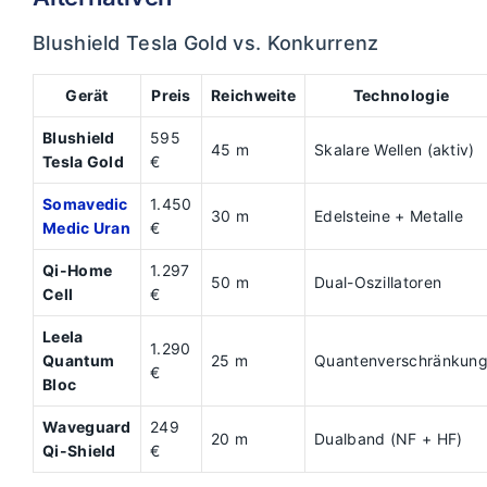
Blushield Tesla Gold vs. Konkurrenz
Gerät
Preis
Reichweite
Technologie
Blushield
595
45 m
Skalare Wellen (aktiv)
Tesla Gold
€
Somavedic
1.450
30 m
Edelsteine + Metalle
Medic Uran
€
Qi-Home
1.297
50 m
Dual-Oszillatoren
Cell
€
Leela
1.290
Quantum
25 m
Quantenverschränkun
€
Bloc
Waveguard
249
20 m
Dualband (NF + HF)
Qi-Shield
€