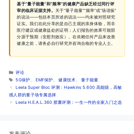
基于“量子能量”和“频率”的健康产品缺乏经过同行评
审的临床证据支持。
关于“量子能量”“频率”或“场谐振”
的说法——包括本页所述的说法——均未被对照研究
证实。我们在此分享的是自己主观的亲身体验，而非
医疗建议或健康益处的证明；人们报告的效果可能部
分源于预期（安慰剂效应）。在依赖任何产品来改善
健康之前，请务必自行研究并咨询合格的专业人士。
分
评论
类
标
5G保护
、
EMF保护
、
健康技术
、
量子能量
签
Leela Super Bloc 评测：Hawkins 5.600 高能级，高敏
感人群的量子场专属选择
Leela H.E.A.L.360 胶囊评测：一生一件的全家入门之选
发表评论