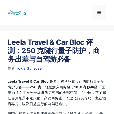
跳
至
菜
内
容
单
Leela Travel & Car Bloc 评
测：250 克随行量子防护，商
务出差与自驾游必备
作者
Tolga Güneysel
Leela Travel & Car Bloc
是专为移动场景设计的随行量子场
防护设备——
250 克
，轻松放入商务包，
10 米有效半径
，覆
盖约 4.2 平方米至标准酒店客房的全部空间。在中国，它的最
佳使用场景不难想象：高铁商务座、长途飞行头等舱、出差酒
店客房，以及日益盛行的自驾游途中。
中国已建成全球最长的高速铁路网络（超过 4 万公里），铁