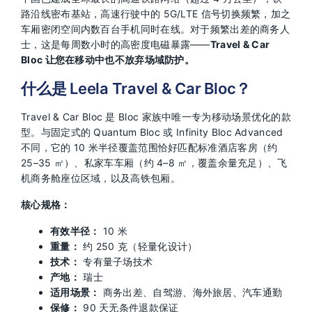
路沿线密布基站，高速行驶中的 5G/LTE 信号切换频繁，加之
车厢密闭空间内数百台手机同时在线。对于频繁出差的商务人
士，这是每周数小时的高密度电磁暴露——
Travel & Car
Bloc 让您在移动中也不放弃场域防护。
什么是 Leela Travel & Car Bloc？
Travel & Car Bloc 是 Bloc 家族中唯一专为移动场景优化的款
型。与固定式的 Quantum Bloc 或 Infinity Bloc Advanced
不同，它的 10 米半径覆盖范围恰好匹配标准酒店客房（约
25–35 ㎡）、私家车车厢（约 4–8 ㎡，覆盖余量充足）、飞
机商务舱座位区域，以及高铁包厢。
核心规格：
有效半径：
10 米
重量：
约 250 克（轻量化设计）
技术：
专有量子场技术
产地：
瑞士
适用场景：
商务出差、自驾游、海外旅居、汽车通勤
保修：
90 天无条件退款保证