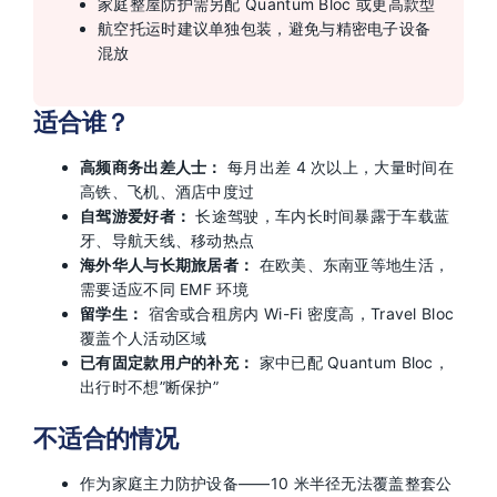
家庭整屋防护需另配 Quantum Bloc 或更高款型
航空托运时建议单独包装，避免与精密电子设备
混放
适合谁？
高频商务出差人士：
每月出差 4 次以上，大量时间在
高铁、飞机、酒店中度过
自驾游爱好者：
长途驾驶，车内长时间暴露于车载蓝
牙、导航天线、移动热点
海外华人与长期旅居者：
在欧美、东南亚等地生活，
需要适应不同 EMF 环境
留学生：
宿舍或合租房内 Wi-Fi 密度高，Travel Bloc
覆盖个人活动区域
已有固定款用户的补充：
家中已配 Quantum Bloc，
出行时不想”断保护”
不适合的情况
作为家庭主力防护设备——10 米半径无法覆盖整套公