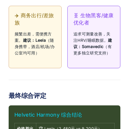
✈️ 商务出行/差旅
🧬 生物黑客/健康
族
优化者
频繁出差，需便携方
追求可测量改善，关
案。
建议：Leela
（随
注HRV/睡眠数据。
建
身携带，酒店/机场/办
议：Somavedic
（有
公室均可用）
更多独立研究支持）
最终综合评定
Helvetic Harmony 综合结论
价格胜出
🏆 Leela（2,480元 vs 9,200元）