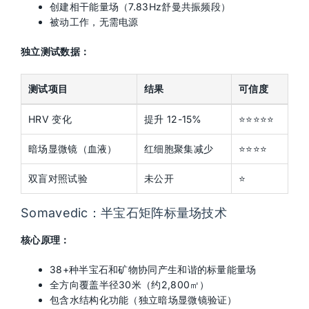
创建相干能量场（7.83Hz舒曼共振频段）
被动工作，无需电源
独立测试数据：
测试项目
结果
可信度
HRV 变化
提升 12-15%
⭐⭐⭐⭐⭐
暗场显微镜（血液）
红细胞聚集减少
⭐⭐⭐⭐
双盲对照试验
未公开
⭐
Somavedic：半宝石矩阵标量场技术
核心原理：
38+种半宝石和矿物协同产生和谐的标量能量场
全方向覆盖半径30米（约2,800㎡）
包含水结构化功能（独立暗场显微镜验证）