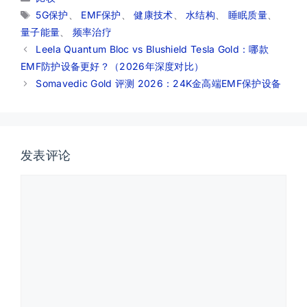
类
标
5G保护
、
EMF保护
、
健康技术
、
水结构
、
睡眠质量
、
签
量子能量
、
频率治疗
Leela Quantum Bloc vs Blushield Tesla Gold：哪款
EMF防护设备更好？（2026年深度对比）
Somavedic Gold 评测 2026：24K金高端EMF保护设备
发表评论
评
论