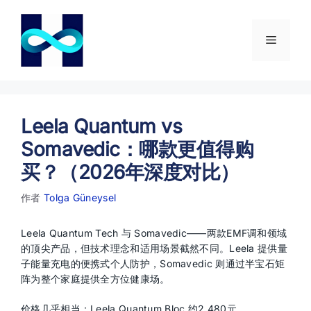
跳
至
内
菜
容
单
Leela Quantum vs
Somavedic：哪款更值得购
买？（2026年深度对比）
作者
Tolga Güneysel
Leela Quantum Tech 与 Somavedic——两款EMF调和领域
的顶尖产品，但技术理念和适用场景截然不同。Leela 提供量
子能量充电的便携式个人防护，Somavedic 则通过半宝石矩
阵为整个家庭提供全方位健康场。
价格几乎相当：Leela Quantum Bloc 约2,480元，