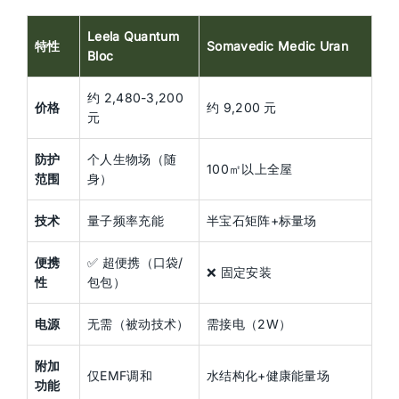
Leela Quantum
特性
Somavedic Medic Uran
Bloc
约 2,480-3,200
价格
约 9,200 元
元
防护
个人生物场（随
100㎡以上全屋
范围
身）
技术
量子频率充能
半宝石矩阵+标量场
便携
✅ 超便携（口袋/
❌ 固定安装
性
包包）
电源
无需（被动技术）
需接电（2W）
附加
仅EMF调和
水结构化+健康能量场
功能