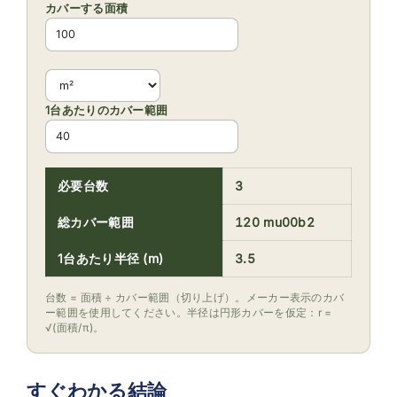
カバーする面積
1台あたりのカバー範囲
必要台数
3
総カバー範囲
120 mu00b2
1台あたり半径 (m)
3.5
台数 = 面積 ÷ カバー範囲（切り上げ）。メーカー表示のカバ
ー範囲を使用してください。半径は円形カバーを仮定：r =
√(面積/π)。
すぐわかる結論