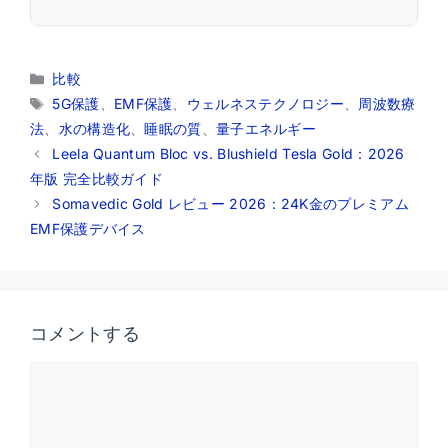
カ
比較
テ
タ
5G保護
、
EMF保護
、
ウェルネステクノロジー
、
周波数療
ゴ
グ
法
、
水の構造化
、
睡眠の質
、
量子エネルギー
リ
Leela Quantum Bloc vs. Blushield Tesla Gold：2026
ー
年版 完全比較ガイド
Somavedic Gold レビュー 2026：24K金のプレミアム
EMF保護デバイス
コメントする
コ
メ
ン
ト