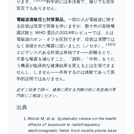
[1][2][3]
ります。
科学的には未決着で、煽りでも安全
宣言でもありません。
電磁波過敏症と対策製品。
一部の人が電磁波に帰す
る症状は現実で苦痛を伴いますが、数十件の盲検曝
露試験と WHO 委託の2024年レビューでは、人は
電磁波のオン・オフを区別できず、症状は
実際
では
[4][5]
なく
知覚
された曝露に従いました（ノセボ）。
エビデンスのある対策は単純です——距離をとり、
不要な曝露を減らすこと。「調和」「中和」をうた
う機器が臨床的な健康結果を変えるとは主張できま
せんし、しません——共有するのは体験であって医
学的証明ではありません。
必ずご自身で調べ、健康に関する判断の前に有資格の専
門家にご相談ください。
出典
Röösli M, et al.
Systematic review on the health
effects of exposure to radiofrequency
electromagnetic fields from mobile phone base