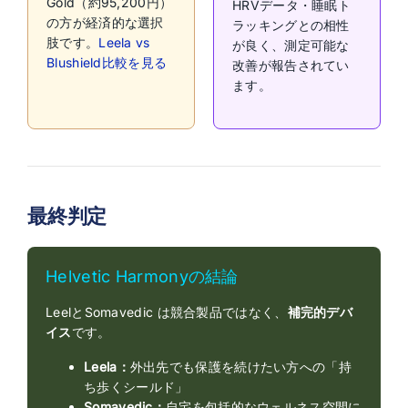
Gold（約95,200円）
HRVデータ・睡眠ト
の方が経済的な選択
ラッキングとの相性
肢です。
Leela vs
が良く、測定可能な
Blushield比較を見る
改善が報告されてい
ます。
最終判定
Helvetic Harmonyの結論
LeelとSomavedic は競合製品ではなく、
補完的デバ
イス
です。
Leela：
外出先でも保護を続けたい方への「持
ち歩くシールド」
Somavedic：
自宅を包括的なウェルネス空間に