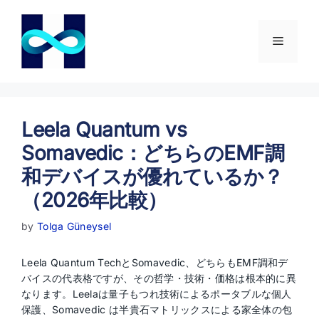
コ
ン
テ
メ
ン
ツ
ニ
へ
ス
キ
Leela Quantum vs
ュ
ッ
Somavedic：どちらのEMF調
プ
ー
和デバイスが優れているか？
（2026年比較）
by
Tolga Güneysel
Leela Quantum TechとSomavedic、どちらもEMF調和デ
バイスの代表格ですが、その哲学・技術・価格は根本的に異
なります。Leelaは量子もつれ技術によるポータブルな個人
保護、Somavedic は半貴石マトリックスによる家全体の包