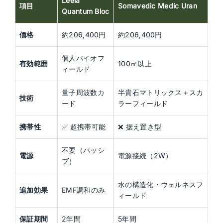
Leela
項目
Somavedic Medic Uran
Quantum Bloc
価格
約206,400円
約206,400円
個人バイオフ
有効範囲
100㎡以上
ィールド
量子周波数カ
半貴石マトリックス＋スカ
技術
ード
ラーフィールド
携帯性
✅ 超携帯可能
❌ 据え置き型
不要（パッシ
電源
電源接続（2W）
ブ）
水の構造化・ウェルネスフ
追加効果
EMF調和のみ
ィールド
保証期間
2年間
5年間