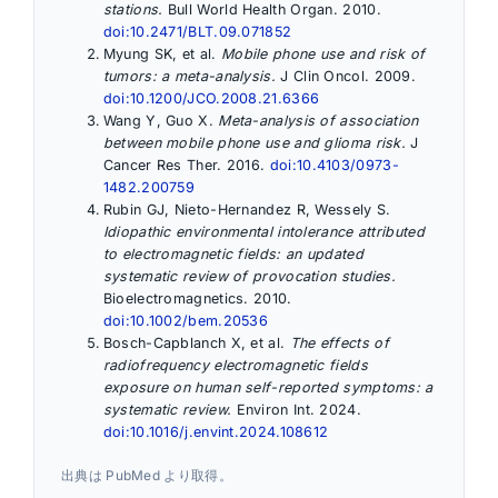
stations.
Bull World Health Organ. 2010.
doi:10.2471/BLT.09.071852
Myung SK, et al.
Mobile phone use and risk of
tumors: a meta-analysis.
J Clin Oncol. 2009.
doi:10.1200/JCO.2008.21.6366
Wang Y, Guo X.
Meta-analysis of association
between mobile phone use and glioma risk.
J
Cancer Res Ther. 2016.
doi:10.4103/0973-
1482.200759
Rubin GJ, Nieto-Hernandez R, Wessely S.
Idiopathic environmental intolerance attributed
to electromagnetic fields: an updated
systematic review of provocation studies.
Bioelectromagnetics. 2010.
doi:10.1002/bem.20536
Bosch-Capblanch X, et al.
The effects of
radiofrequency electromagnetic fields
exposure on human self-reported symptoms: a
systematic review.
Environ Int. 2024.
doi:10.1016/j.envint.2024.108612
出典は PubMed より取得。