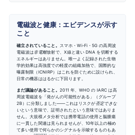
電磁波と健康：エビデンスが示す
こと
確立されていること。
スマホ・Wi-Fi・5G の高周波
電磁波は
非電離
放射で、X線と違い DNA を切断する
エネルギーはありません。唯一よく記録された生物
学的効果は高強度での軽度の組織加熱で、国際的な
曝露制限（ICNIRP）はこれを防ぐために設けられ、
日常の機器ははるかに下回ります。
まだ議論があること。
2011 年、WHO の IARC は高
周波電磁波を「発がんの可能性がある」（グループ
2B）に分類しました——これはリスクが
否定できな
い
という意味で、証明されたという意味ではありま
せん。大規模メタ分析では携帯電話の使用と脳腫瘍
に一貫した関連は見られませんが、10年以上の極め
て多い使用で何らかのシグナルを示唆するものもあ