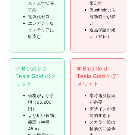
ステムで拡張
限定的
可能
Blushieldより
電気代ゼロ
有効範囲が狭
エレガントな
い
インテリアに
返品保証が短
馴染む
い（14日）
✅ Blushield
❌ Blushield
Tesla Gold のメ
Tesla Gold のデ
リット
メリット
価格がより手
常時電源接続
頃（95,200
が必要
円）
デザインが機
より広い有効
能的すぎる
範囲（半径
スカラー波は
45m）
科学的に論争