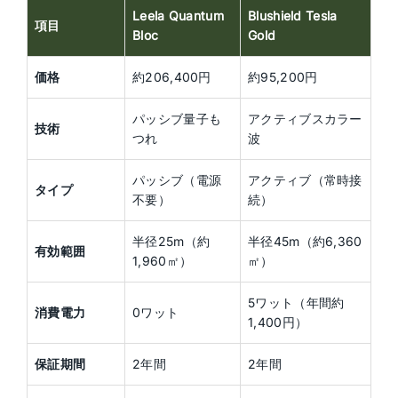
Leela Quantum
Blushield Tesla
項目
Bloc
Gold
価格
約206,400円
約95,200円
パッシブ量子も
アクティブスカラー
技術
つれ
波
パッシブ（電源
アクティブ（常時接
タイプ
不要）
続）
半径25m（約
半径45m（約6,360
有効範囲
1,960㎡）
㎡）
5ワット（年間約
消費電力
0ワット
1,400円）
保証期間
2年間
2年間