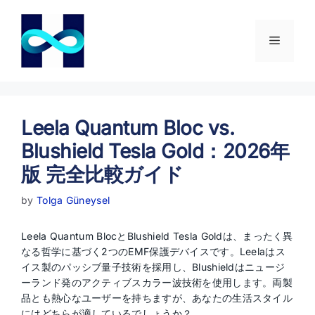
コ
ン
テ
メ
ン
ツ
ニ
へ
ス
キ
Leela Quantum Bloc vs.
ュ
ッ
Blushield Tesla Gold：2026年
プ
ー
版 完全比較ガイド
by
Tolga Güneysel
Leela Quantum BlocとBlushield Tesla Goldは、まったく異
なる哲学に基づく2つのEMF保護デバイスです。Leelaはス
イス製のパッシブ量子技術を採用し、Blushieldはニュージ
ーランド発のアクティブスカラー波技術を使用します。両製
品とも熱心なユーザーを持ちますが、あなたの生活スタイル
にはどちらが適しているでしょうか？