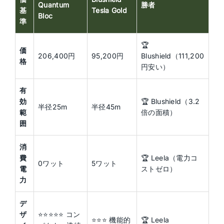
Quantum
勝者
基
Tesla Gold
Bloc
準
🏆
価
206,400円
95,200円
Blushield（111,200
格
円安い）
有
効
🏆 Blushield（3.2
半径25m
半径45m
範
倍の面積）
囲
消
費
🏆 Leela（電力コ
0ワット
5ワット
電
ストゼロ）
力
デ
ザ
⭐⭐⭐⭐⭐ コン
⭐⭐⭐ 機能的
🏆 Leela