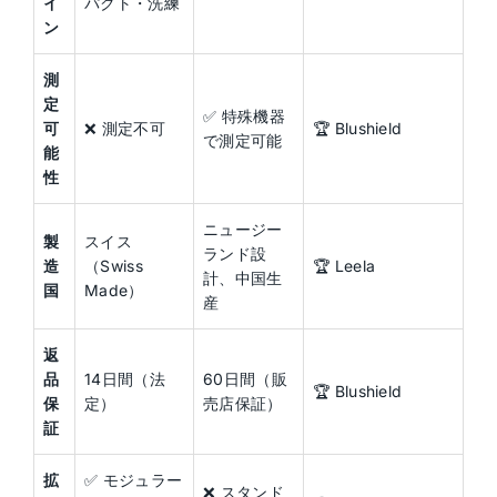
イ
パクト・洗練
ン
測
定
✅ 特殊機器
可
❌ 測定不可
🏆 Blushield
で測定可能
能
性
ニュージー
製
スイス
ランド設
造
（Swiss
🏆 Leela
計、中国生
国
Made）
産
返
品
14日間（法
60日間（販
🏆 Blushield
保
定）
売店保証）
証
拡
✅ モジュラー
❌ スタンド