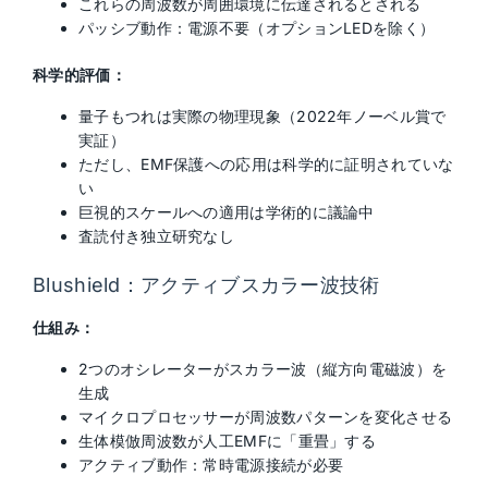
これらの周波数が周囲環境に伝達されるとされる
パッシブ動作：電源不要（オプションLEDを除く）
科学的評価：
量子もつれは実際の物理現象（2022年ノーベル賞で
実証）
ただし、EMF保護への応用は科学的に証明されていな
い
巨視的スケールへの適用は学術的に議論中
査読付き独立研究なし
Blushield：アクティブスカラー波技術
仕組み：
2つのオシレーターがスカラー波（縦方向電磁波）を
生成
マイクロプロセッサーが周波数パターンを変化させる
生体模倣周波数が人工EMFに「重畳」する
アクティブ動作：常時電源接続が必要