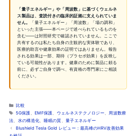
「量子エネルギー」や「周波数」に基づくウェルネ
ス製品は、査読付きの臨床的証拠に支えられていま
せん。
「量子エネルギー」「周波数」「場の調和」
といった主張——本ページで述べられているものを
含む——は対照研究で確認されていません。ここで
共有するのは私たち自身の主観的な実体験であり、
医療的助言や健康効果の証明ではありません。報告
される効果は一部、期待（プラセボ効果）を反映し
ている可能性があります。健康のために製品に頼る
前に、必ずご自身で調べ、有資格の専門家にご相談
ください。
カ
比較
テ
タ
5G保護
、
EMF保護
、
ウェルネステクノロジー
、
周波数療
ゴ
グ
法
、
水の構造化
、
睡眠の質
、
量子エネルギー
リ
Blushield Tesla Gold レビュー：最高峰のHRV改善効果
ー
を検証