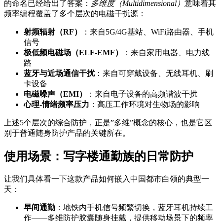
的命名已经给出了答案：
多维度（Multidimensional）
意味着其
频率编程覆盖了多个层次的电磁干扰源：
射频辐射（RF）
：来自5G/4G基站、WiFi路由器、手机
信号
极低频电磁场（ELF-EMF）
：来自家用电器、电力线
路
蓝牙与近场通信干扰
：来自可穿戴设备、无线耳机、刷
卡设备
电磁噪声（EMI）
：来自电子设备的高频谐波干扰
心理-情绪频率压力
：高压工作环境对生物场的影响
上述5个层次的综合防护，正是”多维”概念的核心，也是它区
别于普通随身防护产品的关键所在。
使用场景：写字楼通勤族的日常防护
让我们具体看一下这款产品如何嵌入中国都市白领的典型一
天：
早间通勤
：地铁内手机信号频繁切换，蓝牙耳机持续工
作——多维防护胶囊随身挂戴，提供移动场景下的频率