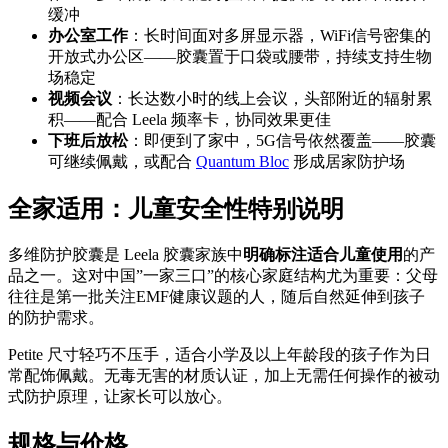
缓冲
办公室工作
：长时间面对多屏显示器，WiFi信号密集的
开放式办公区——胶囊置于口袋或腰带，持续支持生物
场稳定
视频会议
：长达数小时的线上会议，头部附近的辐射累
积——配合 Leela 频率卡，协同效果更佳
下班后放松
：即便到了家中，5G信号依然覆盖——胶囊
可继续佩戴，或配合
Quantum Bloc
形成居家防护场
全家适用：儿童安全性特别说明
多维防护胶囊是 Leela 胶囊家族中
明确标注适合儿童使用
的产
品之一。这对中国”一家三口”的核心家庭结构尤为重要：父母
往往是第一批关注EMF健康议题的人，随后自然延伸到孩子
的防护需求。
Petite 尺寸轻巧不压手，适合小学及以上年龄段的孩子作为日
常配饰佩戴。无毒无害的材质认证，加上无需任何操作的被动
式防护原理，让家长可以放心。
规格与价格