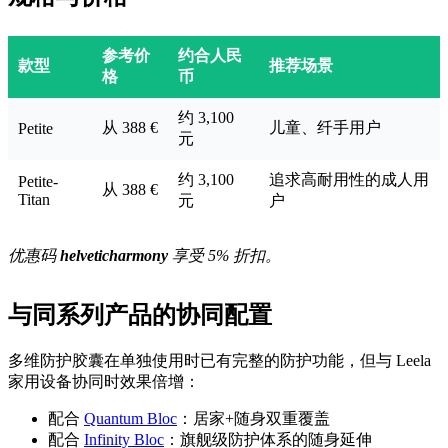
参考价
约合人民
款型
推荐场景
格
币
约 3,100
从 388 €
儿童、纤手用户
Petite
元
约 3,100
追求高耐用性的成人用
Petite-
从 388 €
Titan
元
户
优惠码
helveticharmony
享受 5% 折扣。
与同系列产品的协同配置
多维防护胶囊在单独使用时已有完整的防护功能，但与 Leela
家用设备协同时效果倍增：
配合
Quantum Bloc
：居家+随身双重覆盖
配合
Infinity Bloc
：旗舰级防护体系的随身延伸