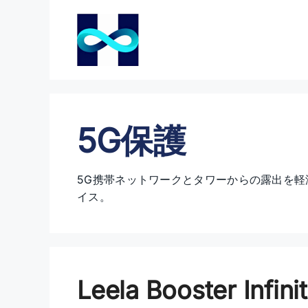
コ
ン
テ
ン
ツ
へ
ス
5G保護
キ
ッ
プ
5G携帯ネットワークとタワーからの露出を軽
イス。
Leela Booster In