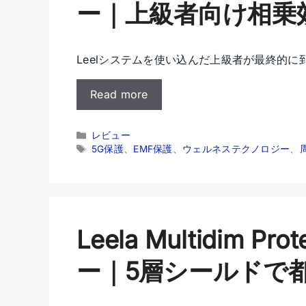
ー｜上級者向け相乗
Leelシステムを使い込んだ上級者が最終的に到達する選
Read more
カ
レビュー
テ
タ
5G保護
、
EMF保護
、
ウェルネステクノロジー
、
ゴ
グ
リ
ー
Leela Multidim P
ー｜5層シールドで都