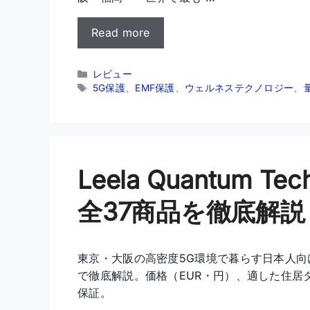
Read more
カ
レビュー
テ
タ
5G保護
、
EMF保護
、
ウェルネステクノロジー
、
ゴ
グ
リ
ー
Leela Quantum 
全37商品を徹底解説
東京・大阪の高密度5G環境で暮らす日本人向け——L
で徹底解説。価格（EUR・円）、適した住居
保証。