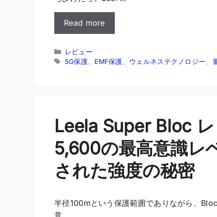
Read more
カ
レビュー
テ
タ
5G保護
、
EMF保護
、
ウェルネステクノロジー
、
ゴ
グ
リ
ー
Leela Super Blo
5,600の最高意識レ
された強度の秘密
半径100mという保護範囲でありながら、Bloc
意 …