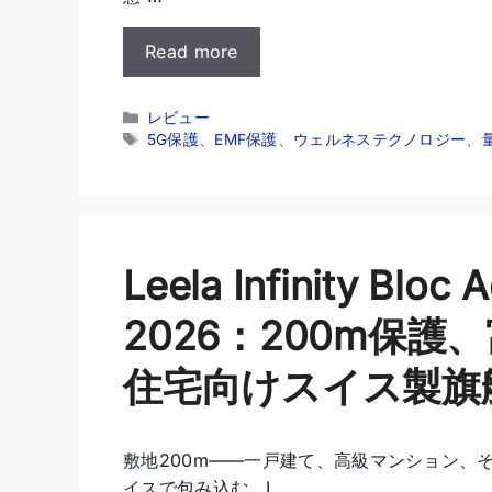
Read more
カ
レビュー
テ
タ
5G保護
、
EMF保護
、
ウェルネステクノロジー
、
ゴ
グ
リ
ー
Leela Infinity Bl
2026：200m保
住宅向けスイス製旗
敷地200m——一戸建て、高級マンション、
イスで包み込む。L …