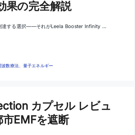
効果の完全解説
択——それがLeela Booster Infinity …
周波数療法
、
量子エネルギー
rotection カプセル レビュ
市EMFを遮断