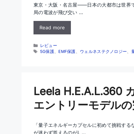
東京・大阪・名古屋——日本の大都市は世界
局の電波が飛び交い …
Read more
カ
レビュー
テ
タ
5G保護
、
EMF保護
、
ウェルネステクノロジー
、
ゴ
グ
リ
ー
Leela H.E.A.L.
エントリーモデルの
「量子エネルギーカプセルに初めて挑戦する
が迷わず答えるのがL …