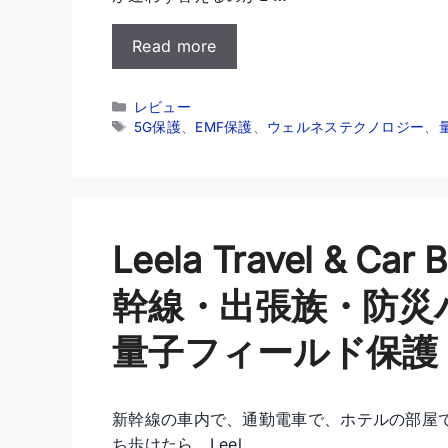
Read more
カ
レビュー
テ
タ
5G保護
、
EMF保護
、
ウェルネステクノロジー
、
ゴ
グ
リ
ー
Leela Travel & C
幹線・出張族・防災
量子フィールド保護
新幹線の車内で、通勤電車で、ホテルの部屋
ち歩けたら。Leel …