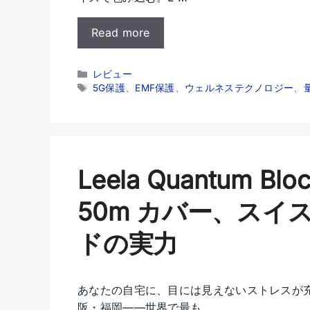
Read more
カ
レビュー
テ
タ
5G保護
、
EMF保護
、
ウェルネステクノロジー
、
ゴ
グ
リ
ー
Leela Quantum 
50m カバー、ス
ドの実力
あなたの自宅に、目には見えないストレスが
阪・福岡——世界で最も …