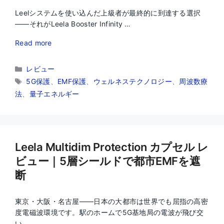
Leelシステムを使い込んだ上級者が最終的に到達する選択
——それがLeela Booster Infinity …
Read more
カ
レビュー
テ
タ
5G保護
、
EMF保護
、
ウェルネステクノロジー
、
周波数療
ゴ
グ
法
、
量子エネルギー
リ
ー
Leela Multidim Protection カプセル レ
ビュー｜5層シールドで都市EMFを遮
断
東京・大阪・名古屋——日本の大都市は世界でも屈指の高密
度電磁波環境です。駅のホームで5G基地局の電波が飛び交
い …