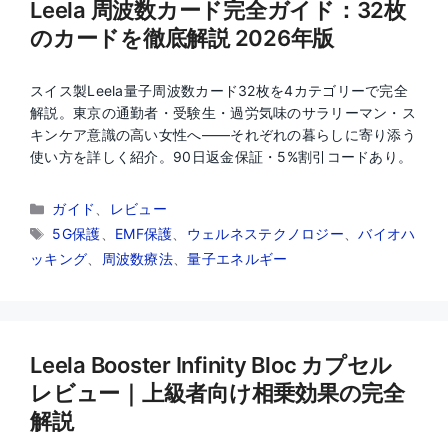
Leela 周波数カード完全ガイド：32枚
のカードを徹底解説 2026年版
スイス製Leela量子周波数カード32枚を4カテゴリーで完全
解説。東京の通勤者・受験生・過労気味のサラリーマン・ス
キンケア意識の高い女性へ——それぞれの暮らしに寄り添う
使い方を詳しく紹介。90日返金保証・5%割引コードあり。
カ
ガイド
、
レビュー
テ
タ
5G保護
、
EMF保護
、
ウェルネステクノロジー
、
バイオハ
ゴ
グ
ッキング
、
周波数療法
、
量子エネルギー
リ
ー
Leela Booster Infinity Bloc カプセル
レビュー｜上級者向け相乗効果の完全
解説