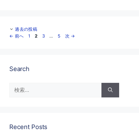
リ
ー
過去の投稿
ペ
ペ
ペ
ペ
←
前へ
1
2
3
…
5
次
→
ー
ー
ー
ー
ジ
ジ
ジ
ジ
Search
検
索:
Recent Posts