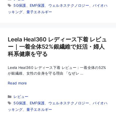
テ
タ
5G保護
、
EMF保護
、
ウェルネステクノロジー
、
バイオハ
ゴ
グ
ッキング
、
量子エネルギー
リ
ー
Leela Heal360 レディース下着 レビュ
ー｜一着全体52%銀繊維で妊活・婦人
科系健康を守る
Leela Heal360 レディース下着 レビュー：一着全体の52%
が銀繊維、女性の全身を守る理由 「なぜレ …
Read more
カ
レビュー
テ
タ
5G保護
、
EMF保護
、
ウェルネステクノロジー
、
バイオハ
ゴ
グ
ッキング
、
量子エネルギー
リ