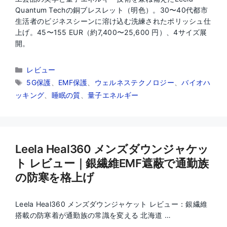
Quantum Techの銅ブレスレット（明色）。30〜40代都市
生活者のビジネスシーンに溶け込む洗練されたポリッシュ仕
上げ。45〜155 EUR（約7,400〜25,600 円）、4サイズ展
開。
カ
レビュー
テ
タ
5G保護
、
EMF保護
、
ウェルネステクノロジー
、
バイオハ
ゴ
グ
ッキング
、
睡眠の質
、
量子エネルギー
リ
ー
Leela Heal360 メンズダウンジャケッ
ト レビュー｜銀繊維EMF遮蔽で通勤族
の防寒を格上げ
Leela Heal360 メンズダウンジャケット レビュー：銀繊維
搭載の防寒着が通勤族の常識を変える 北海道 …