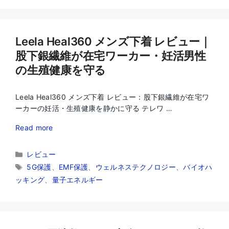
ー
Leela Heal360 メンズ下着 レビュー｜
股下銀繊維が在宅ワーカー・妊活男性
の生殖健康を守る
Leela Heal360 メンズ下着 レビュー：股下銀繊維が在宅ワ
ーカーの妊活・生殖健康を静かに守る テレワ …
Read more
カ
レビュー
テ
タ
5G保護
、
EMF保護
、
ウェルネステクノロジー
、
バイオハ
ゴ
グ
ッキング
、
量子エネルギー
リ
ー