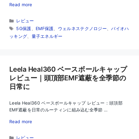
Read more
カ
レビュー
テ
タ
5G保護
、
EMF保護
、
ウェルネステクノロジー
、
バイオハ
ゴ
グ
ッキング
、
量子エネルギー
リ
ー
Leela Heal360 ベースボールキャップ
レビュー｜頭頂部EMF遮蔽を全季節の
日常に
Leela Heal360 ベースボールキャップ レビュー：頭頂部
EMF遮蔽を日常のルーティンに組み込む全季節 …
Read more
カ
レビュー