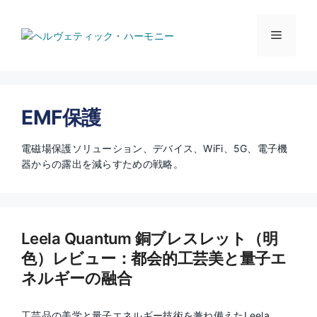
コ
ン
メ
テ
ン
ツ
ニ
へ
ス
EMF保護
キ
ュ
ッ
プ
電磁場保護ソリューション、デバイス、WiFi、5G、電子機
ー
器からの露出を減らすための戦略。
Leela Quantum 銅ブレスレット（明
色）レビュー：都会的工芸美と量子エ
ネルギーの融合
工芸品の美学と量子エネルギー技術を兼ね備えたLeela