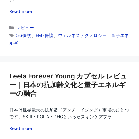
Read more
カ
レビュー
テ
タ
5G保護
、
EMF保護
、
ウェルネステクノロジー
、
量子エネ
ゴ
グ
ルギー
リ
ー
Leela Forever Young カプセル レビュ
ー｜日本の抗加齢文化と量子エネルギ
ーの融合
日本は世界最大の抗加齢（アンチエイジング）市場のひとつ
です。SK-II・POLA・DHCといったスキンケアブラ …
Read more