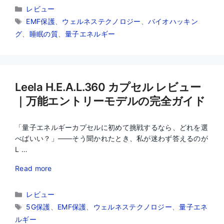
カ
レビュー
テ
タ
EMF保護
、
ウェルネステクノロジー
、
バイオハッキン
ゴ
グ
グ
、
睡眠の質
、
量子エネルギー
リ
ー
Leela H.E.A.L.360 カプセル レビュー
｜万能エントリーモデルの完全ガイド
「量子エネルギーカプセルに初めて挑戦するなら、どれを選
べばいい？」——そう聞かれたとき、私が迷わず答えるのが
L …
Read more
カ
レビュー
テ
タ
5G保護
、
EMF保護
、
ウェルネステクノロジー
、
量子エネ
ゴ
グ
ルギー