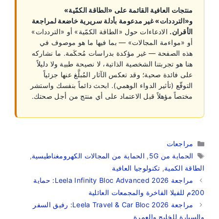
منتجات العافية القائمة على «الطاقة الكمّية»
و«الترددات» غير مدعومة بأدلة سريرية خاضعة لمراجعة
الأقران.
الادعاءات حول «الطاقة الكمّية» أو «الترددات»
أو «مواءمة المجالات» — بما فيها ما هو موصوف في
هذه الصفحة — غير مؤكدة بدراسات مُحكَمة. ما نشاركه
هنا هو تجربتنا الشخصية الذاتية، لا نصيحة طبية ولا دليلاً
على فائدة صحية؛ وقد تعكس الآثار المُبلَّغ عنها جزئياً
التوقّع (تأثير الدواء الوهمي). ابحث دائماً بنفسك واستشر
مختصاً مؤهلاً قبل الاعتماد على أي منتج من أجل صحتك.
التصنيفات
مراجعات
الوسوم
الحماية من 5G
,
الحماية من المجالات الكهرومغناطيسية
,
الطاقة الكمية
,
تكنولوجيا العافية
مراجعة Leela Infinity Bloc Advanced 2026: حماية
200م للفيلا الفاخرة والمجمعات العائلية
مراجعة Leela Travel & Car Bloc 2026: رفيق السفر
والسيارة للخليج والعمرة