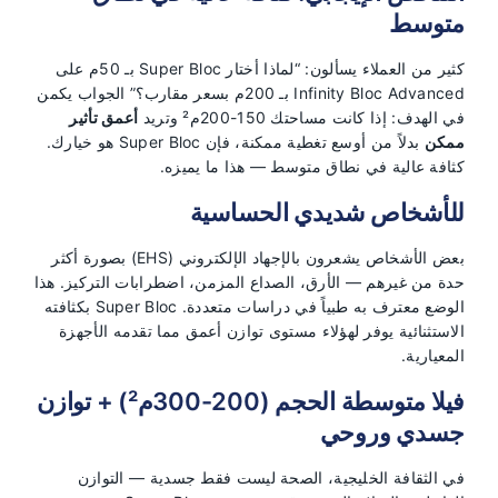
متوسط
كثير من العملاء يسألون: “لماذا أختار Super Bloc بـ 50م على
Infinity Bloc Advanced بـ 200م بسعر مقارب؟” الجواب يكمن
في الهدف: إذا كانت مساحتك 150-200م² وتريد
أعمق تأثير
ممكن
بدلاً من أوسع تغطية ممكنة، فإن Super Bloc هو خيارك.
كثافة عالية في نطاق متوسط — هذا ما يميزه.
للأشخاص شديدي الحساسية
بعض الأشخاص يشعرون بالإجهاد الإلكتروني (EHS) بصورة أكثر
حدة من غيرهم — الأرق، الصداع المزمن، اضطرابات التركيز. هذا
الوضع معترف به طبياً في دراسات متعددة. Super Bloc بكثافته
الاستثنائية يوفر لهؤلاء مستوى توازن أعمق مما تقدمه الأجهزة
المعيارية.
فيلا متوسطة الحجم (200-300م²) + توازن
جسدي وروحي
في الثقافة الخليجية، الصحة ليست فقط جسدية — التوازن