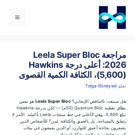
نتقل
لى
لمحتوى
القائمة
مراجعة Leela Super Bloc
2026: أعلى درجة Hawkins
(5,600)، الكثافة الكمية القصوى
بقلم
Tolga Güneysel
هل سمعت بالتناقض الإيجابي؟
Leela Super Bloc
هو نفس
نطاق تغطية Quantum Bloc (50م) — لكن بدرجة Hawkins
تبلغ 5,600، وهي
الأعلى في خط منتجات Leela بأكمله
. الأمر لا
يتعلق بالمساحة، بل بالعمق والكثافة. لمن؟ للأشخاص الذين
يشعرون بحاجة أعمق للتوازن، أو الذين يعيشون في بيئات
كهرومغناطيسية مكثفة بشكل استثنائي.