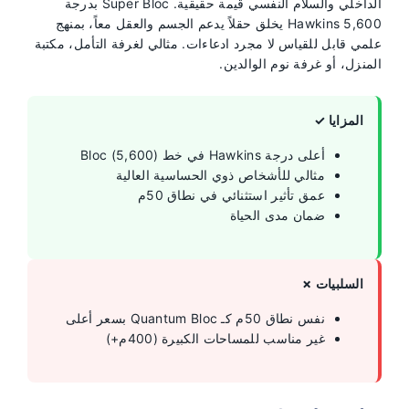
الداخلي والسلام النفسي قيمة حقيقية. Super Bloc بدرجة
Hawkins 5,600 يخلق حقلاً يدعم الجسم والعقل معاً، بمنهج
علمي قابل للقياس لا مجرد ادعاءات. مثالي لغرفة التأمل، مكتبة
المنزل، أو غرفة نوم الوالدين.
المزايا ✓
أعلى درجة Hawkins في خط Bloc (5,600)
مثالي للأشخاص ذوي الحساسية العالية
عمق تأثير استثنائي في نطاق 50م
ضمان مدى الحياة
السلبيات ✗
نفس نطاق 50م كـ Quantum Bloc بسعر أعلى
غير مناسب للمساحات الكبيرة (400م+)