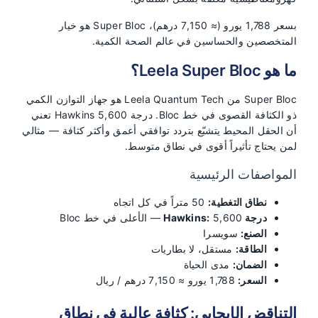
بسعر 1,788 يورو (≈ 7,150 درهم)، Super Bloc هو خيار
المتخصصين والحساسين في عالم الصحة الكمية.
ما هو Leela Super Bloc؟
Super Bloc من Leela Quantum Tech هو جهاز التوازن الكمي
ذو الكثافة القصوى في خط Bloc. درجة Hawkins 5,600 تعني
أن الحقل المحيط يتشبّع بتردد توافقي أعمق وأكثر كثافة — مثالي
لمن يحتاج تأثيراً أقوى في نطاق متوسط.
المواصفات الرئيسية
نطاق التغطية:
50 متراً في كل اتجاه
درجة Hawkins:
5,600 — الأعلى في خط Bloc
الصنع:
سويسرا
الطاقة:
مستقل، لا بطاريات
الضمان:
مدى الحياة
السعر:
1,788 يورو ≈ 7,150 درهم / ريال
التناقض الإيجابي: كثافة عالية في نطاق