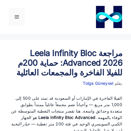
نتقل
لى
لمحتوى
القائمة
مراجعة Leela Infinity Bloc
Advanced 2026: حماية 200م
للفيلا الفاخرة والمجمعات العائلية
بقلم
Tolga Güneysel
الفيلا الفاخرة في الإمارات أو السعودية قد تمتد على 500 إلى
1,000 متر مربع — وأحياناً تضم مجمعاً عائلياً ممتداً بطوابق
متعددة وحدائق واسعة. هنا تقصر منتجات التغطية المتوسطة عن
الوفاء بالمهمة.
Leela Infinity Bloc Advanced
هو الجهاز
الكمي السويسري الوحيد في فئة 200 متر تغطية —
خيار النخبة
لمن لا يقبل بالحلول النصفية.