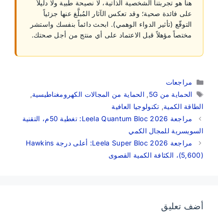
هنا هو تجربتنا الشخصية الذاتية، لا نصيحة طبية ولا دليلاً
على فائدة صحية؛ وقد تعكس الآثار المُبلَّغ عنها جزئياً
التوقّع (تأثير الدواء الوهمي). ابحث دائماً بنفسك واستشر
مختصاً مؤهلاً قبل الاعتماد على أي منتج من أجل صحتك.
التصنيفات
مراجعات
الوسوم
الحماية من 5G
,
الحماية من المجالات الكهرومغناطيسية
,
الطاقة الكمية
,
تكنولوجيا العافية
مراجعة Leela Quantum Bloc 2026: تغطية 50م، التقنية
السويسرية للمجال الكمي
مراجعة Leela Super Bloc 2026: أعلى درجة Hawkins
(5,600)، الكثافة الكمية القصوى
أضف تعليق