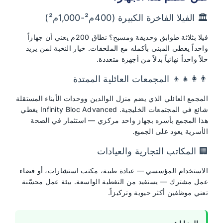
🏛 الفيلا الفاخرة الكبيرة (400م²-1,000م²)
فيلا بثلاثة طوابق وحديقة ومسبح؟ نطاق 200م يعني أن جهازاً
واحداً يغطي المبنى بأكمله مع الملحقات. خيار النخبة لمن يريد
حلاً واحداً نهائياً بدلاً من أجهزة متعددة.
👨‍👩‍👧‍👦 المجمعات العائلية الممتدة
المجمع العائلي الذي يضم منزل الوالدين ووحدات الأبناء المستقلة
شائع في المجتمعات الخليجية. Infinity Bloc Advanced يغطي
هذا المجمع بأسره بجهاز واحد مركزي — استثمار في الصحة
الأسرية يعود على الجميع.
🏢 المكاتب التجارية والعيادات
الاستخدام المؤسسي — عيادة طبية، مكتب استشارات، أو فضاء
عمل مشترك — يستفيد من التغطية الواسعة. بيئة عمل محسّنة
تعني موظفين أكثر حيوية وتركيزاً.