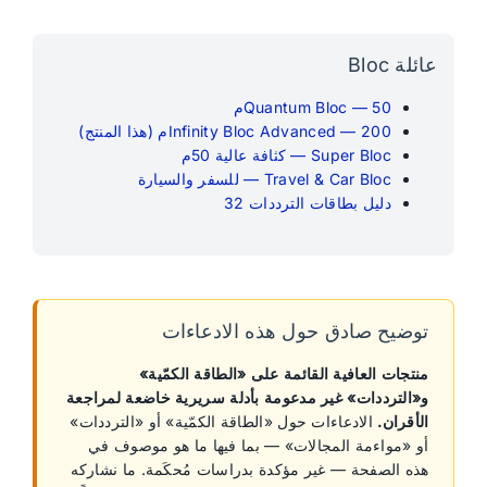
عائلة Bloc
Quantum Bloc — 50م
Infinity Bloc Advanced — 200م (هذا المنتج)
Super Bloc — كثافة عالية 50م
Travel & Car Bloc — للسفر والسيارة
دليل بطاقات الترددات 32
توضيح صادق حول هذه الادعاءات
منتجات العافية القائمة على «الطاقة الكمّية»
و«الترددات» غير مدعومة بأدلة سريرية خاضعة لمراجعة
الأقران.
الادعاءات حول «الطاقة الكمّية» أو «الترددات»
أو «مواءمة المجالات» — بما فيها ما هو موصوف في
هذه الصفحة — غير مؤكدة بدراسات مُحكَمة. ما نشاركه